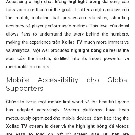
Accessing a high chất lượng
highlight bóng đá
cung cấp
fans với more than chỉ the goals. It offers một narrative của
the match, including ball possession statistics, shooting
accuracy, và player performance metrics. This level của detail
allows fans to understand the story behind the numbers,
making the experience trên
Xoilac TV
much more immersive
và analytical. Một well produced
highlight bóng đá
reel is the
soul của the match, distilled into its most powerful và
memorable moments.
Mobile Accessibility cho Global
Supporters
Chúng ta live in một mobile first world, và the beautiful game
has adapted accordingly. Modern platforms have been
meticulously optimized cho mobile devices, đảm bảo rằng the
Xoilac TV
stream is clear và the
highlight bóng đá
videos
are easy to load on bất kỳ screen size. Dù bạn are